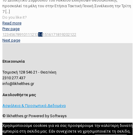
Το Διοικητικό Συμβούλιο του Λυκείου Ελληνίδων Θεσσαλονίκης
προσκαλεί τα μέλη του στην Ετήσια Τακτική Γενική Συνέλευση την Τρίτη
7
[…]
Do you like it?
Read more
Prev page
1
2
3
4
5
6
7
8
9
10
11
12
13
14
15
16
17
18
19
20
21
22
Next page
Επικοινωνία
Τσιμισκή 128 546 21 - Θεσ/νίκη
2310 277.437
info@likhelthes.gr
Ακολουθήστε μας
Ασφάλεια & Προσωπικά Δεδομένα
© likhelthes.gr Powered by Softways
Χρησιμοποιούμε cookies για να σας προσφέρουμε την καλύτερη δυνατή
εμπειρία στη σελίδα μας. Εάν συνεχίσετε να χρησιμοποιείτε τη σελίδα,