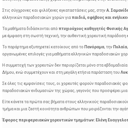
Στις σύγχρονες και φιλόξενες εγκαταστάσεις μας, στην
Α. Σαμανίδ
ελληνικών παραδοσιακών χορών για
παιδιά, εφήβους και ενήλικε
Τα μαθήματα διδάσκονται από
πτυχιούχους καθηγητές Φυσικής Αγ
με έμφαση στη σωστή τεχνική, την αυθεντική χορευτική παράδοση κα
Το παράρτημα εξυπηρετεί κατοίκους από το
Πανόραμα
, την
Πυλαία
οργανωμένες επιλογές για μαθήματα ελληνικών παραδοσιακών χορ
Η συμμετοχή των χορευτών δεν περιορίζεται μόνο στα εβδομαδιαία 
Δήμου, ενώ συμμετέχουν και στη μεγάλη ετήσια παράσταση του
Λυκ
Σε όλες τις εμφανίσεις τους, οι χορευτές φορούν παραδοσιακές φ
παραδοσιακών ενδυμασιών της χώρας, γεγονός που προσφέρει μια 
Είτε κάνετε τα πρώτα σας βήματα στους ελληνικούς παραδοσιακούς 
τμήμα και μια ζεστή κοινότητα ανθρώπων που μοιράζονται την αγάπ
Έφορος περιφερειακών χορευτικών τμημάτων:
Ελένη Ευαγγελο