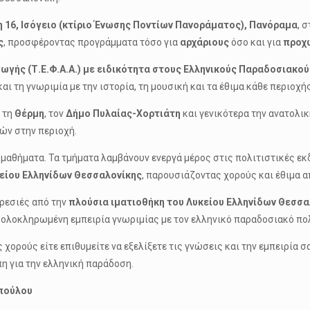
η 16, Ισόγειο (κτίριο Ένωσης Ποντίων Πανοράματος), Πανόραμα
, 
ς
, προσφέροντας προγράμματα τόσο για
αρχάριους
όσο και για
προχ
ωγής (Τ.Ε.Φ.Α.Α.) με ειδικότητα στους Ελληνικούς Παραδοσιακο
ι τη γνωριμία με την ιστορία, τη μουσική και τα έθιμα κάθε περιοχή
, τη
Θέρμη
, τον
Δήμο Πυλαίας-Χορτιάτη
και γενικότερα την ανατολι
ών στην περιοχή.
μαθήματα. Τα τμήματα λαμβάνουν ενεργά μέρος στις πολιτιστικές εκ
είου Ελληνίδων Θεσσαλονίκης
, παρουσιάζοντας χορούς και έθιμα 
ορεσιές από την
πλούσια ιματιοθήκη του Λυκείου Ελληνίδων Θεσσα
ολοκληρωμένη εμπειρία γνωριμίας με τον ελληνικό παραδοσιακό πολ
χορούς είτε επιθυμείτε να εξελίξετε τις γνώσεις και την εμπειρία 
η για την ελληνική παράδοση.
πούλου