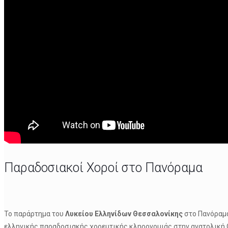
Παραδοσιακοί Χοροί στο Πανόραμα
Το παράρτημα του
Λυκείου Ελληνίδων Θεσσαλονίκης
στο Πανόραμα
ελληνικής παραδοσιακής χορευτικής κληρονομιάς στην ανατολική