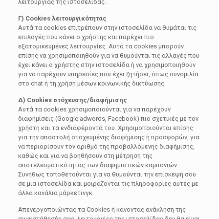
λειτουργίας της ιστοσελίδας.
Γ) Cookies λειτουργικότητας
Αυτά τα cookies επιτρέπουν στην ιστοσελίδα να θυμάται τις
επιλογές που κάνει ο χρήστης και παρέχει πιο
εξατομικευμένες λειτουργίες. Αυτά τα cookies μπορούν
επίσης να χρησιμοποιηθούν για να θυμούνται τις αλλαγές που
έχει κάνει ο χρήστης στην ιστοσελίδα ή να χρησιμοποιηθούν
για να παρέχουν υπηρεσίες που έχει ζητήσει, όπως συνομιλία
στο chat ή τη χρήση μέσων κοινωνικής δικτύωσης.
Δ) Cookies στόχευσης/διαφήμισης
Αυτά τα cookies χρησιμοποιούνται για να παρέχουν
διαφημίσεις (Google adwords, Facebook) πιο σχετικές με τον
χρήστη και τα ενδιαφέροντά του. Χρησιμοποιούνται επίσης
για την αποστολή στοχευμένης διαφήμισης ή προσφορών, για
να περιορίσουν τον αριθμό της προβαλλόμενης διαφήμισης,
καθώς και για να βοηθήσουν στη μέτρηση της
αποτελεσματικότητας των διαφημιστικών καμπανιών.
Συνήθως τοποθετούνται για να θυμούνται την επίσκεψη σου
σε μια ιστοσελίδα και μοιράζονται τις πληροφορίες αυτές με
άλλα κανάλια μάρκετινγκ.
Απενεργοποιώντας τα Cookies ή κάνοντας ανάκληση της
συγκατάθεσής σας, λειτουργίες της ιστοσελίδας δεν θα είναι