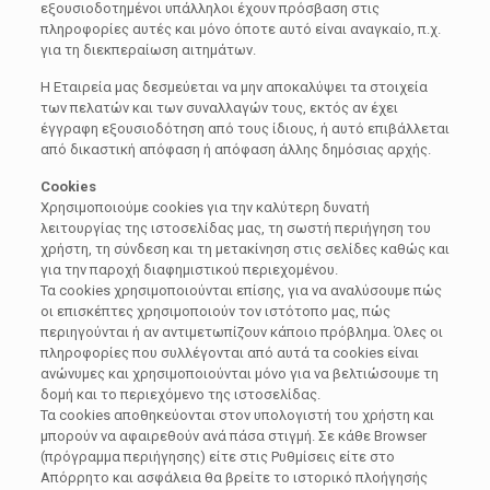
εξουσιοδοτημένοι υπάλληλοι έχουν πρόσβαση στις
πληροφορίες αυτές και μόνο όποτε αυτό είναι αναγκαίο, π.χ.
για τη διεκπεραίωση αιτημάτων.
Η Εταιρεία μας δεσμεύεται να μην αποκαλύψει τα στοιχεία
των πελατών και των συναλλαγών τους, εκτός αν έχει
έγγραφη εξουσιοδότηση από τους ίδιους, ή αυτό επιβάλλεται
από δικαστική απόφαση ή απόφαση άλλης δημόσιας αρχής.
Cookies
Χρησιμοποιούμε cookies για την καλύτερη δυνατή
λειτουργίας της ιστοσελίδας μας, τη σωστή περιήγηση του
χρήστη, τη σύνδεση και τη μετακίνηση στις σελίδες καθώς και
για την παροχή διαφημιστικού περιεχομένου.
Τα cookies χρησιμοποιούνται επίσης, για να αναλύσουμε πώς
οι επισκέπτες χρησιμοποιούν τον ιστότοπο μας, πώς
περιηγούνται ή αν αντιμετωπίζουν κάποιο πρόβλημα. Όλες οι
πληροφορίες που συλλέγονται από αυτά τα cookies είναι
ανώνυμες και χρησιμοποιούνται μόνο για να βελτιώσουμε τη
δομή και το περιεχόμενο της ιστοσελίδας.
Τα cookies αποθηκεύονται στον υπολογιστή του χρήστη και
μπορούν να αφαιρεθούν ανά πάσα στιγμή. Σε κάθε Browser
(πρόγραμμα περιήγησης) είτε στις Ρυθμίσεις είτε στο
Απόρρητο και ασφάλεια θα βρείτε το ιστορικό πλοήγησής