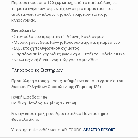
Περισσότεροι από
120 χορευτές
, από τα παιδικά έως τα
τμήματα ενηλίκων, συμμετέχουν σε μία παράσταση που
αναδεικνύει τον πλούτο της ελληνικής πολιτιστικής
κληρονομιάς.
Συντελεστές
• Στον ρόλο του πραματευτή:
Άδωνις Κουλιούφας
• Μουσική συνοδεία:
Γιάννης Κουσουλάκης
και η παρέα του
• Συμμετοχή πολυφωνικού σχήματος
• Παραδοσιακές χορωδίες (νεανική & μικτή) του
Ωδείο MUSA
• Καλλιτεχνική διεύθυνση:
Γιώργος Σοφιανίδης
Πληροφορίες Εισιτηρίων
Προπώληση στους χώρους μαθημάτων και στα γραφεία του
Λυκείου Ελληνίδων Θεσσαλονίκης (Τσιμισκή 128).
Γενική Είσοδος:
10€
Παιδική Είσοδος:
8€ (έως 12 ετών)
Με την υποστήριξη του
Αριστοτέλειο Πανεπιστήμιο
Θεσσαλονίκης
.
Υποστηρικτές εκδήλωσης:
ARI FOODS
,
SIMATRO RESORT